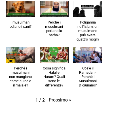
I musulmani
Perché i
Poligamia
odiano i cani?
musulmani
nell'Islam: un
portano la
musulmano
barba?
può avere
quattro mogli?
Perché i
Cosa significa
Cos'è il
musulmani
Halal e
Ramadan -
non mangiano
Haram? Quali
Perché i
carne suina o
sono le
Musulmani
il maiale?
differenze?
Digiunano?
Prossimo
»
1
/
2