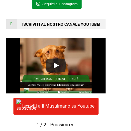
Seguici su Instagram
ISCRIVITI AL NOSTRO CANALE YOUTUBE!
Iscriviti a Il Musulmano su Youtube!
Prossimo
»
1
/
2