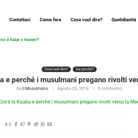
Contattaci
Come fare
Cosa vuol dire?
Quotidianità
aba e perché i musulmani pregano rivolti verso la...
Cosa vuol dire?
Sai perché?
a e perché i musulmani pregano rivolti v
da
Il Musulmano
Agosto 25, 2019
0 commento
3