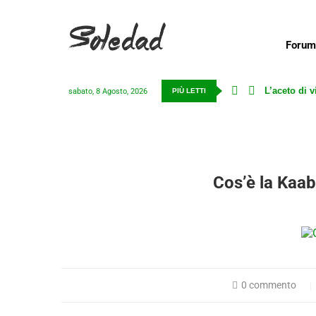
Forum
 o haram?
Cos’è la Ka
sabato, 8 Agosto, 2026
PIÙ LETTI
Cos’è la Kaab
0 commento