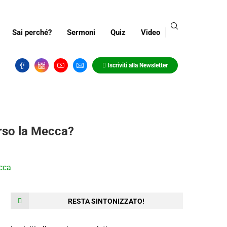
Sai perché?
Sermoni
Quiz
Video
I musulmani odiano i cani? La verità!
Iscriviti alla Newsletter
erso la Mecca?
RESTA SINTONIZZATO!