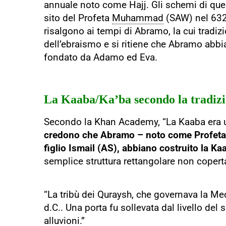
annuale noto come Hajj. Gli schemi di ques
sito del Profeta
Muhammad
(SAW) nel 632,
risalgono ai tempi di Abramo, la cui tradizi
dell’ebraismo e si ritiene che Abramo abbia
fondato da Adamo ed Eva.
La Kaaba/Ka’ba secondo la tradiz
Secondo la Khan Academy, “La Kaaba era u
credono che Abramo – noto come Profeta I
figlio Ismail (AS), abbiano costruito la Ka
semplice struttura rettangolare non copert
“La tribù dei Quraysh, che governava la Mec
d.C.. Una porta fu sollevata dal livello del 
alluvioni.”