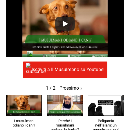
Iscriviti a Il Musulmano su Youtube!
Prossimo
»
1
/
2
I musulmani
Perché i
Poligamia
odiano i cani?
musulmani
nell'Islam: un
portano la barba?
musulmano può