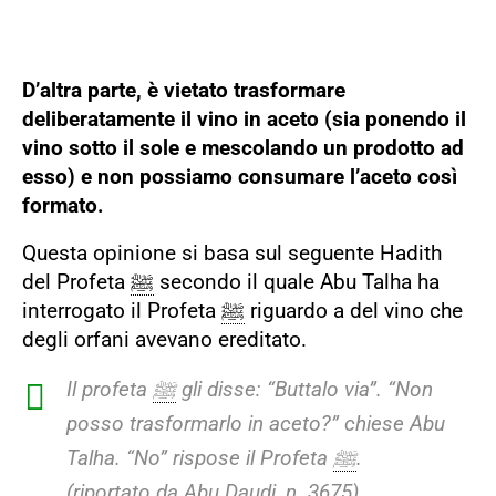
D’altra parte, è vietato trasformare
deliberatamente il vino in aceto (sia ponendo il
vino sotto il sole e mescolando un prodotto ad
esso) e non possiamo consumare l’aceto così
formato.
Questa opinione si basa sul seguente Hadith
del Profeta
ﷺ
secondo il quale Abu Talha ha
interrogato il Profeta
ﷺ
riguardo a del vino che
degli orfani avevano ereditato.
Il profeta
ﷺ
gli disse: “Buttalo via”.
“Non
posso trasformarlo in aceto?” chiese Abu
Talha.
“No” rispose il Profeta
ﷺ
.
(riportato da Abu Daudi, n. 3675).