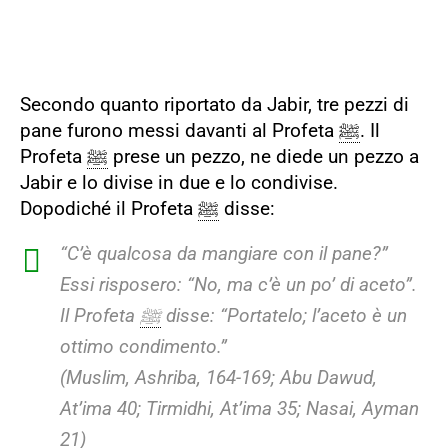
Secondo quanto riportato da Jabir, tre pezzi di
pane furono messi davanti al Profeta
ﷺ
. Il
Profeta
ﷺ
prese un pezzo, ne diede un pezzo a
Jabir e lo divise in due e lo condivise.
Dopodiché il Profeta
ﷺ
disse:
“C’è qualcosa da mangiare con il pane?”
Essi risposero: “No, ma c’è un po’ di aceto”.
Il Profeta
ﷺ
disse: “Portatelo; l’aceto è un
ottimo condimento.”
(Muslim, Ashriba, 164-169; Abu Dawud,
At’ima 40; Tirmidhi, At’ima 35; Nasai, Ayman
21)