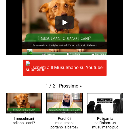
Iscriviti a Il Musulmano su Youtube!
Prossimo
»
1
/
2
I musulmani
Perché i
Poligamia
odiano i cani?
musulmani
nell'Islam: un
portano la barba?
musulmano può