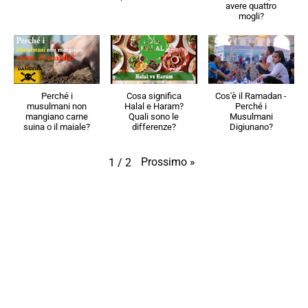
avere quattro
mogli?
Perché i
Cosa significa
Cos'è il Ramadan -
musulmani non
Halal e Haram?
Perché i
mangiano carne
Quali sono le
Musulmani
suina o il maiale?
differenze?
Digiunano?
Prossimo
»
1
/
2