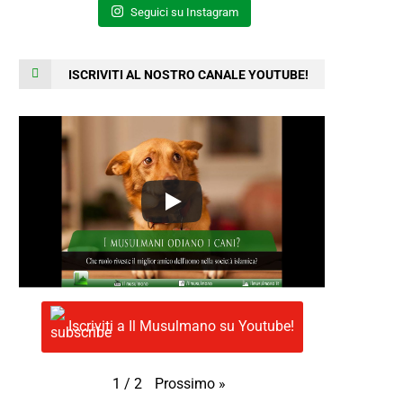
Seguici su Instagram
ISCRIVITI AL NOSTRO CANALE YOUTUBE!
Iscriviti a Il Musulmano su Youtube!
Prossimo
»
1
/
2