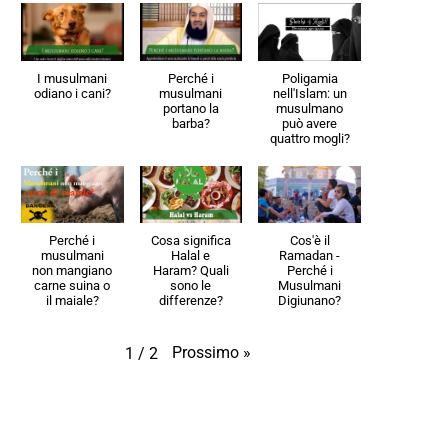
I musulmani
Perché i
Poligamia
odiano i cani?
musulmani
nell'Islam: un
portano la
musulmano
barba?
può avere
quattro mogli?
Perché i
Cosa significa
Cos'è il
musulmani
Halal e
Ramadan -
non mangiano
Haram? Quali
Perché i
carne suina o
sono le
Musulmani
il maiale?
differenze?
Digiunano?
Prossimo
»
1
/
2