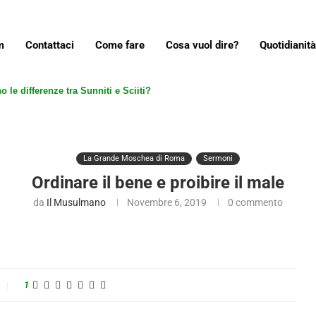
m
Contattaci
Come fare
Cosa vuol dire?
Quotidianità
o le differenze tra Sunniti e Sciiti?
La Grande Moschea di Roma
Sermoni
Ordinare il bene e proibire il male
da
Il Musulmano
Novembre 6, 2019
0 commento
1