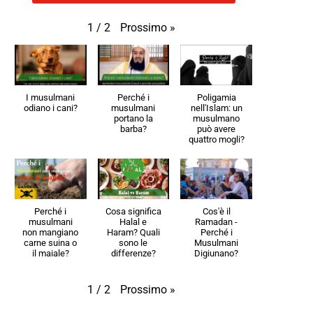
Prossimo
»
1
/
2
I musulmani
Perché i
Poligamia
odiano i cani?
musulmani
nell'Islam: un
portano la
musulmano
barba?
può avere
quattro mogli?
Perché i
Cosa significa
Cos'è il
musulmani
Halal e
Ramadan -
non mangiano
Haram? Quali
Perché i
carne suina o
sono le
Musulmani
il maiale?
differenze?
Digiunano?
Prossimo
»
1
/
2