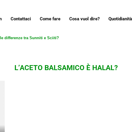
m
Contattaci
Come fare
Cosa vuol dire?
Quotidianità
e differenze tra Sunniti e Sciiti?
L’ACETO BALSAMICO È HALAL?