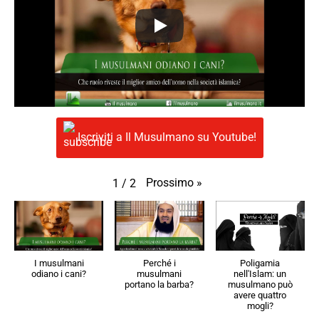
Iscriviti a Il Musulmano su Youtube!
Prossimo
»
1
/
2
I musulmani
Perché i
Poligamia
odiano i cani?
musulmani
nell'Islam: un
portano la barba?
musulmano può
avere quattro
mogli?