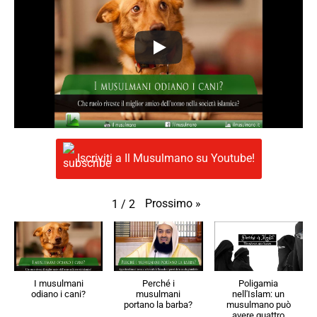
Iscriviti a Il Musulmano su Youtube!
Prossimo
»
1
/
2
I musulmani
Perché i
Poligamia
odiano i cani?
musulmani
nell'Islam: un
portano la barba?
musulmano può
avere quattro