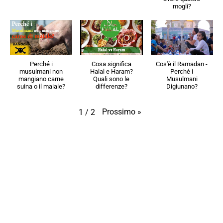
mogli?
Perché i
Cosa significa
Cos'è il Ramadan -
musulmani non
Halal e Haram?
Perché i
mangiano carne
Quali sono le
Musulmani
suina o il maiale?
differenze?
Digiunano?
Prossimo
»
1
/
2