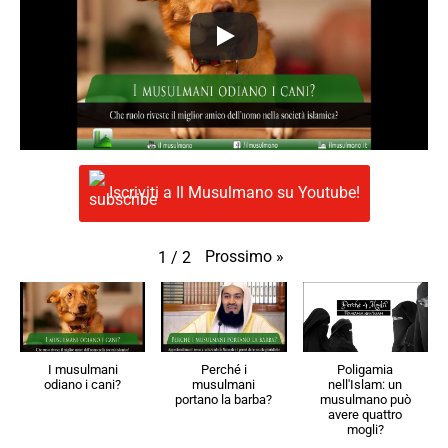
Iscriviti a Il Musulmano su Youtube!
Prossimo
»
1
/
2
I musulmani
Perché i
Poligamia
odiano i cani?
musulmani
nell'Islam: un
portano la barba?
musulmano può
avere quattro
mogli?