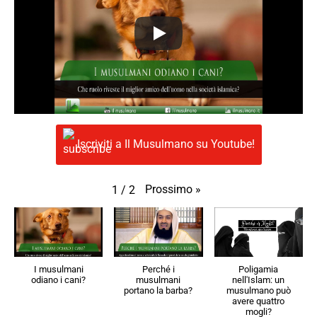
Iscriviti a Il Musulmano su Youtube!
Prossimo
»
1
/
2
I musulmani
Perché i
Poligamia
odiano i cani?
musulmani
nell'Islam: un
portano la barba?
musulmano può
avere quattro
mogli?