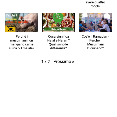
avere quattro
mogli?
Perché i
Cosa significa
Cos'è il Ramadan -
musulmani non
Halal e Haram?
Perché i
mangiano carne
Quali sono le
Musulmani
suina o il maiale?
differenze?
Digiunano?
Prossimo
»
1
/
2