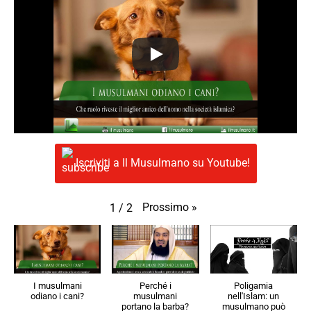
Iscriviti a Il Musulmano su Youtube!
Prossimo
»
1
/
2
I musulmani
Perché i
Poligamia
odiano i cani?
musulmani
nell'Islam: un
portano la barba?
musulmano può