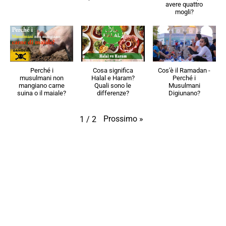
avere quattro
mogli?
Perché i
Cosa significa
Cos'è il Ramadan -
musulmani non
Halal e Haram?
Perché i
mangiano carne
Quali sono le
Musulmani
suina o il maiale?
differenze?
Digiunano?
Prossimo
»
1
/
2