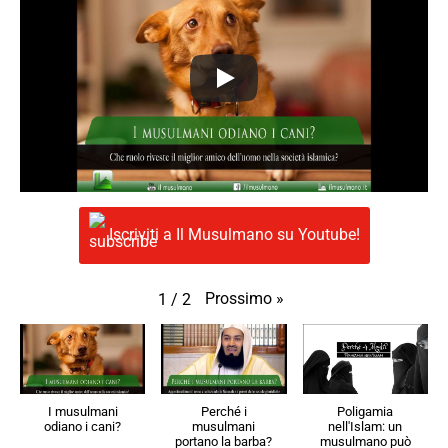
Iscriviti a Il Musulmano su Youtube!
Prossimo
»
1
/
2
I musulmani
Perché i
Poligamia
odiano i cani?
musulmani
nell'Islam: un
portano la barba?
musulmano può