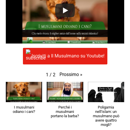
Iscriviti a Il Musulmano su Youtube!
Prossimo
»
1
/
2
I musulmani
Perché i
Poligamia
odiano i cani?
musulmani
nell'Islam: un
portano la barba?
musulmano può
avere quattro
mogli?