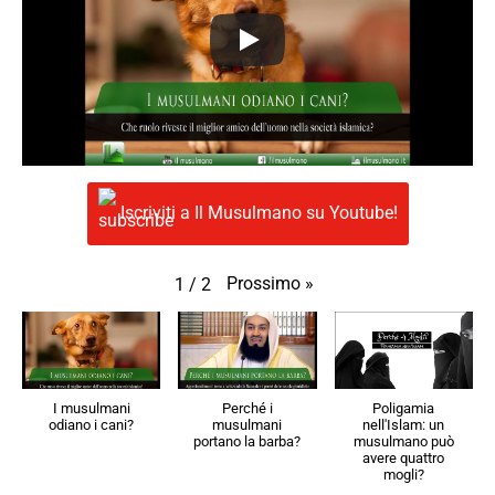
Iscriviti a Il Musulmano su Youtube!
Prossimo
»
1
/
2
I musulmani
Perché i
Poligamia
odiano i cani?
musulmani
nell'Islam: un
portano la barba?
musulmano può
avere quattro
mogli?