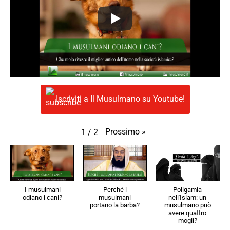
Iscriviti a Il Musulmano su Youtube!
Prossimo
»
1
/
2
I musulmani
Perché i
Poligamia
odiano i cani?
musulmani
nell'Islam: un
portano la barba?
musulmano può
avere quattro
mogli?