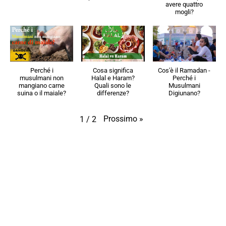
avere quattro
mogli?
Perché i
Cosa significa
Cos'è il Ramadan -
musulmani non
Halal e Haram?
Perché i
mangiano carne
Quali sono le
Musulmani
suina o il maiale?
differenze?
Digiunano?
Prossimo
»
1
/
2