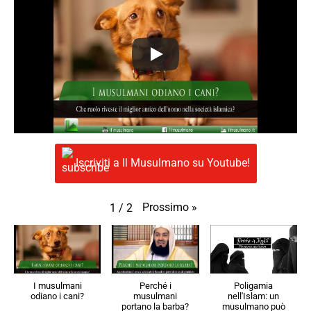
Iscriviti a Il Musulmano su Youtube!
Prossimo
»
1
/
2
I musulmani
Perché i
Poligamia
odiano i cani?
musulmani
nell'Islam: un
portano la barba?
musulmano può